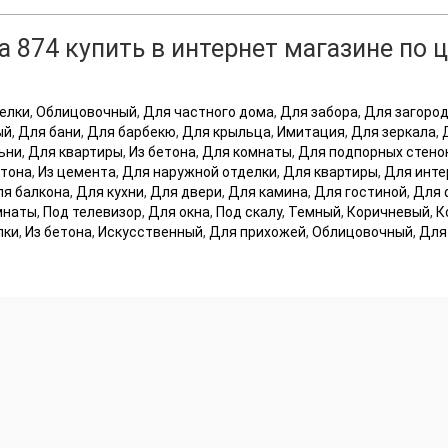
а 874
купить в интернет магазине по 
елки
,
Облицовочный
,
Для частного дома
,
Для забора
,
Для загоро
ый
,
Для бани
,
Для барбекю
,
Для крыльца
,
Имитация
,
Для зеркала
,
ьни
,
Для квартиры
,
Из бетона
,
Для комнаты
,
Для подпорных стено
етона
,
Из цемента
,
Для наружной отделки
,
Для квартиры
,
Для инте
я балкона
,
Для кухни
,
Для двери
,
Для камина
,
Для гостиной
,
Для 
мнаты
,
Под телевизор
,
Для окна
,
Под скалу
,
Темный
,
Коричневый
,
К
лки
,
Из бетона
,
Искусственный
,
Для прихожей
,
Облицовочный
,
Для