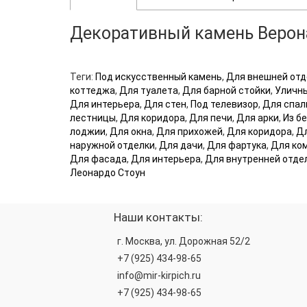
Декоративный камень Верон
Теги:
Под искусственный камень
,
Для внешней отд
коттеджа
,
Для туалета
,
Для барной стойки
,
Уличн
Для интерьера
,
Для стен
,
Под телевизор
,
Для спал
лестницы
,
Для коридора
,
Для печи
,
Для арки
,
Из б
лоджии
,
Для окна
,
Для прихожей
,
Для коридора
,
Дл
наружной отделки
,
Для дачи
,
Для фартука
,
Для ко
Для фасада
,
Для интерьера
,
Для внутренней отде
Леонардо Стоун
Наши контакты:
г. Москва, ул. Дорожная 52/2
+7 (925) 434-98-65
info@mir-kirpich.ru
+7 (925) 434-98-65