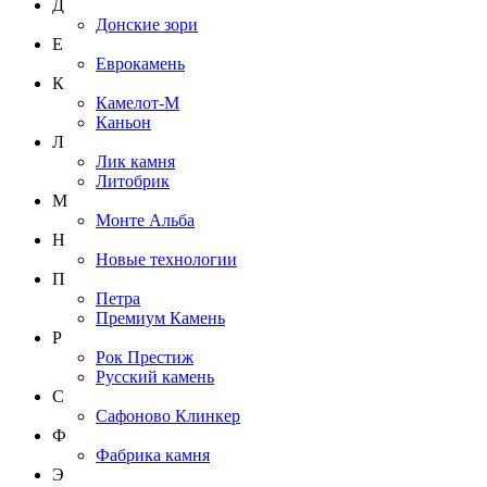
Д
Донские зори
Е
Еврокамень
К
Камелот-М
Каньон
Л
Лик камня
Литобрик
М
Монте Альба
Н
Новые технологии
П
Петра
Премиум Камень
Р
Рок Престиж
Русский камень
С
Сафоново Клинкер
Ф
Фабрика камня
Э