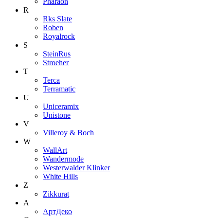
Pharaon
R
Rks Slate
Roben
Royalrock
S
SteinRus
Stroeher
T
Terca
Terramatic
U
Uniceramix
Unistone
V
Villeroy & Boch
W
WallArt
Wandermode
Westerwalder Klinker
White Hills
Z
Zikkurat
А
АртДеко