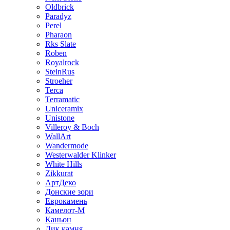
Oldbrick
Paradyz
Perel
Pharaon
Rks Slate
Roben
Royalrock
SteinRus
Stroeher
Terca
Terramatic
Uniceramix
Unistone
Villeroy & Boch
WallArt
Wandermode
Westerwalder Klinker
White Hills
Zikkurat
АртДеко
Донские зори
Еврокамень
Камелот-М
Каньон
Лик камня