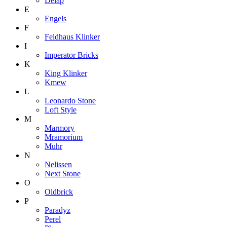
Delap
E
Engels
F
Feldhaus Klinker
I
Imperator Bricks
K
King Klinker
Kmew
L
Leonardo Stone
Loft Style
M
Marmory
Mramorium
Muhr
N
Nelissen
Next Stone
O
Oldbrick
P
Paradyz
Perel