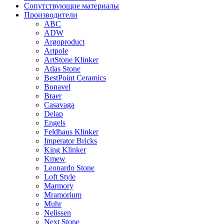
Сопутствующие материалы
Производители
ABC
ADW
Argoproduct
Artpole
ArtStone Klinker
Atlas Stone
BestPoint Ceramics
Bonavel
Braer
Casavaga
Delap
Engels
Feldhaus Klinker
Imperator Bricks
King Klinker
Kmew
Leonardo Stone
Loft Style
Marmory
Mramorium
Muhr
Nelissen
Next Stone