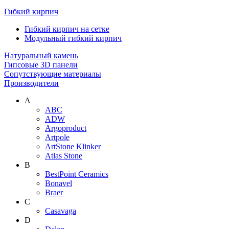
Гибкий кирпич
Гибкий кирпич на сетке
Модульный гибкий кирпич
Натуральный камень
Гипсовые 3D панели
Сопутствующие материалы
Производители
A
ABC
ADW
Argoproduct
Artpole
ArtStone Klinker
Atlas Stone
B
BestPoint Ceramics
Bonavel
Braer
C
Casavaga
D