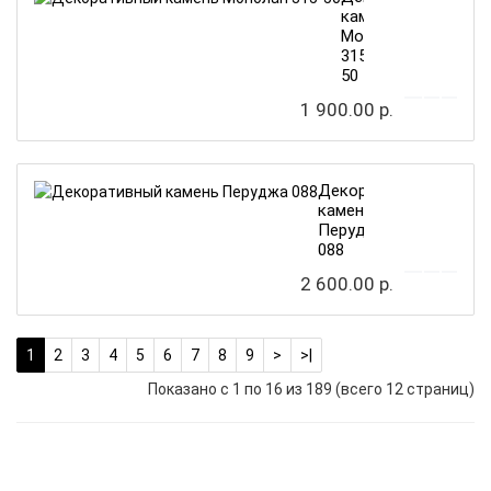
камень
Монблан
315-
50
1 900.00 р.
Декоративный
камень
Перуджа
088
2 600.00 р.
1
2
3
4
5
6
7
8
9
>
>|
Показано с 1 по 16 из 189 (всего 12 страниц)