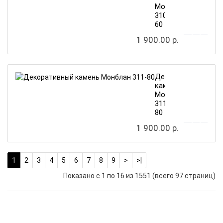
Монблан
310-
60
1 900.00 р.
Декоративный
камень
Монблан
311-
80
1 900.00 р.
1
2
3
4
5
6
7
8
9
>
>|
Показано с 1 по 16 из 1551 (всего 97 страниц)