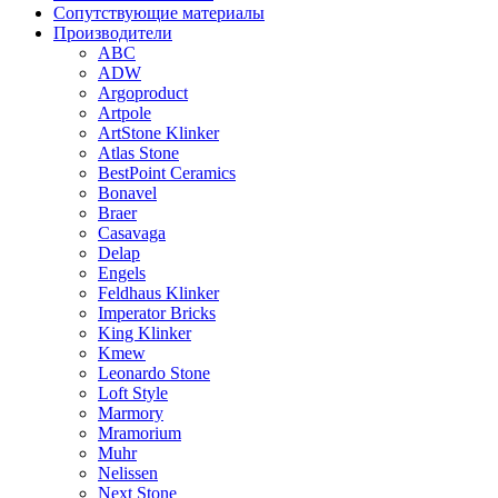
Сопутствующие материалы
Производители
ABC
ADW
Argoproduct
Artpole
ArtStone Klinker
Atlas Stone
BestPoint Ceramics
Bonavel
Braer
Casavaga
Delap
Engels
Feldhaus Klinker
Imperator Bricks
King Klinker
Kmew
Leonardo Stone
Loft Style
Marmory
Mramorium
Muhr
Nelissen
Next Stone