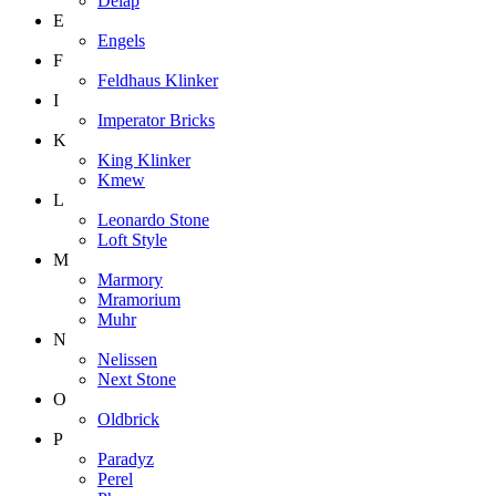
Delap
E
Engels
F
Feldhaus Klinker
I
Imperator Bricks
K
King Klinker
Kmew
L
Leonardo Stone
Loft Style
M
Marmory
Mramorium
Muhr
N
Nelissen
Next Stone
O
Oldbrick
P
Paradyz
Perel