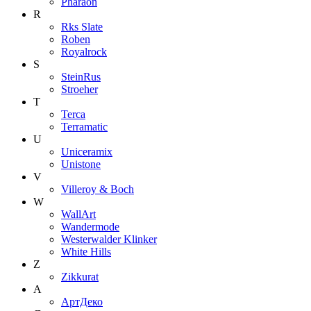
Pharaon
R
Rks Slate
Roben
Royalrock
S
SteinRus
Stroeher
T
Terca
Terramatic
U
Uniceramix
Unistone
V
Villeroy & Boch
W
WallArt
Wandermode
Westerwalder Klinker
White Hills
Z
Zikkurat
А
АртДеко