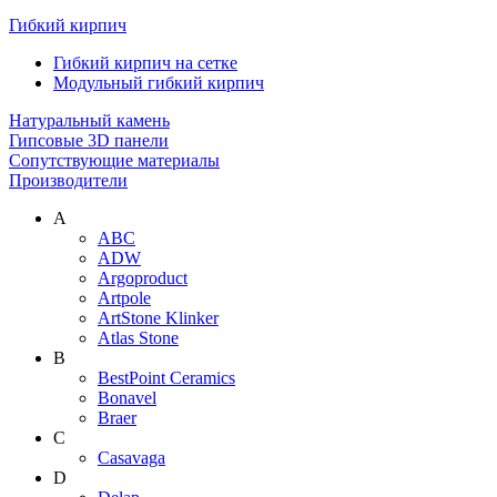
Гибкий кирпич
Гибкий кирпич на сетке
Модульный гибкий кирпич
Натуральный камень
Гипсовые 3D панели
Сопутствующие материалы
Производители
A
ABC
ADW
Argoproduct
Artpole
ArtStone Klinker
Atlas Stone
B
BestPoint Ceramics
Bonavel
Braer
C
Casavaga
D