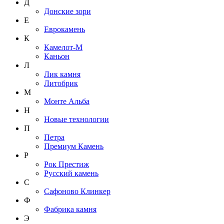
Д
Донские зори
Е
Еврокамень
К
Камелот-М
Каньон
Л
Лик камня
Литобрик
М
Монте Альба
Н
Новые технологии
П
Петра
Премиум Камень
Р
Рок Престиж
Русский камень
С
Сафоново Клинкер
Ф
Фабрика камня
Э