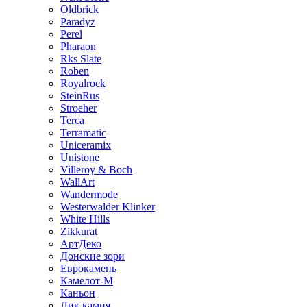
Oldbrick
Paradyz
Perel
Pharaon
Rks Slate
Roben
Royalrock
SteinRus
Stroeher
Terca
Terramatic
Uniceramix
Unistone
Villeroy & Boch
WallArt
Wandermode
Westerwalder Klinker
White Hills
Zikkurat
АртДеко
Донские зори
Еврокамень
Камелот-М
Каньон
Лик камня