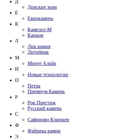
Д
Донские зори
Е
Еврокамень
К
Камелот-М
Каньон
Л
Лик камня
Литобрик
М
Монте Альба
Н
Новые технологии
П
Петра
Премиум Камень
Р
Рок Престиж
Русский камень
С
Сафоново Клинкер
Ф
Фабрика камня
Э