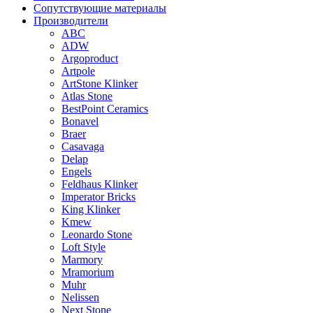
Сопутствующие материалы
Производители
ABC
ADW
Argoproduct
Artpole
ArtStone Klinker
Atlas Stone
BestPoint Ceramics
Bonavel
Braer
Casavaga
Delap
Engels
Feldhaus Klinker
Imperator Bricks
King Klinker
Kmew
Leonardo Stone
Loft Style
Marmory
Mramorium
Muhr
Nelissen
Next Stone