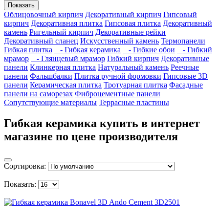
Показать
Облицовочный кирпич
Декоративный кирпич
Гипсовый
кирпич
Декоративная плитка
Гипсовая плитка
Декоративный
камень
Ригельный кирпич
Декоративные рейки
Декоративный сланец
Искусственный камень
Термопанели
Гибкая плитка
- Гибкая керамика
- Гибкие обои
- Гибкий
мрамор
- Глянцевый мрамор
Гибкий кирпич
Декоративные
панели
Клинкерная плитка
Натуральный камень
Реечные
панели
Фальшбалки
Плитка ручной формовки
Гипсовые 3D
панели
Керамическая плитка
Тротуарная плитка
Фасадные
панели на саморезах
Фиброцементные панели
Сопутствующие материалы
Террасные пластины
Гибкая керамика купить в интернет
магазине по цене производителя
Сортировка:
Показать: