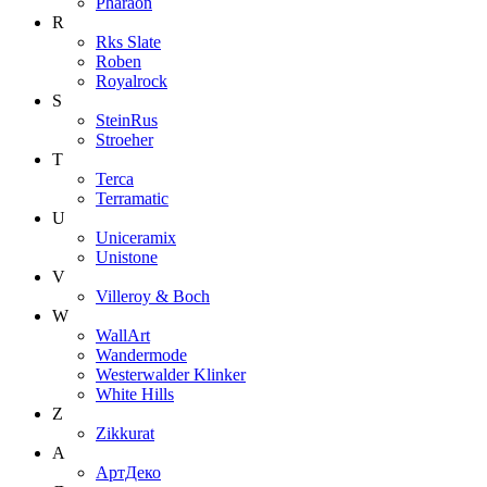
Pharaon
R
Rks Slate
Roben
Royalrock
S
SteinRus
Stroeher
T
Terca
Terramatic
U
Uniceramix
Unistone
V
Villeroy & Boch
W
WallArt
Wandermode
Westerwalder Klinker
White Hills
Z
Zikkurat
А
АртДеко