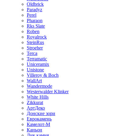
Oldbrick
Paradyz
Perel
Pharaon
Rks Slate
Roben
Royalrock
SteinRus
Stroeher
Terca
Terramatic
Uniceramix
Unistone
Villeroy & Boch
WallArt
Wandermode
Westerwalder Klinker
White Hills
Zikkurat
АртДеко
Донские зори
Еврокамень
Камелот-М
Каньон
Лик камня