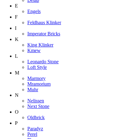
Delap
E
Engels
F
Feldhaus Klinker
I
Imperator Bricks
K
King Klinker
Kmew
L
Leonardo Stone
Loft Style
M
Marmory
Mramorium
Muhr
N
Nelissen
Next Stone
O
Oldbrick
P
Paradyz
Perel