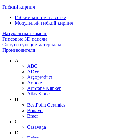
Гибкий кирпич
Гибкий кирпич на сетке
Модульный гибкий кирпич
Натуральный камень
Гипсовые 3D панели
Сопутствующие материалы
Производители
A
ABC
ADW
Argoproduct
Artpole
ArtStone Klinker
Atlas Stone
B
BestPoint Ceramics
Bonavel
Braer
C
Casavaga
D