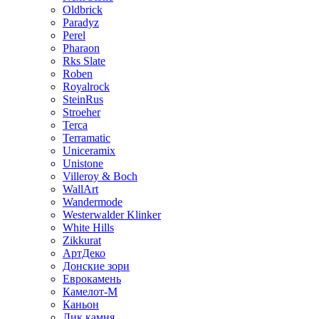
Oldbrick
Paradyz
Perel
Pharaon
Rks Slate
Roben
Royalrock
SteinRus
Stroeher
Terca
Terramatic
Uniceramix
Unistone
Villeroy & Boch
WallArt
Wandermode
Westerwalder Klinker
White Hills
Zikkurat
АртДеко
Донские зори
Еврокамень
Камелот-М
Каньон
Лик камня