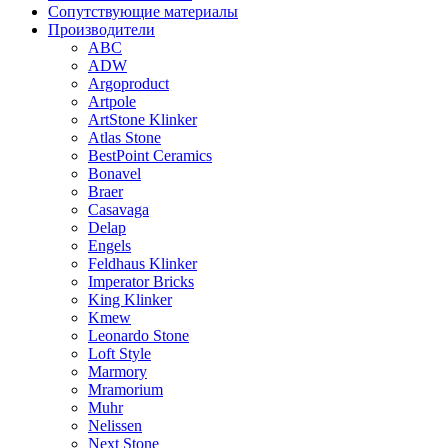
Сопутствующие материалы
Производители
ABC
ADW
Argoproduct
Artpole
ArtStone Klinker
Atlas Stone
BestPoint Ceramics
Bonavel
Braer
Casavaga
Delap
Engels
Feldhaus Klinker
Imperator Bricks
King Klinker
Kmew
Leonardo Stone
Loft Style
Marmory
Mramorium
Muhr
Nelissen
Next Stone