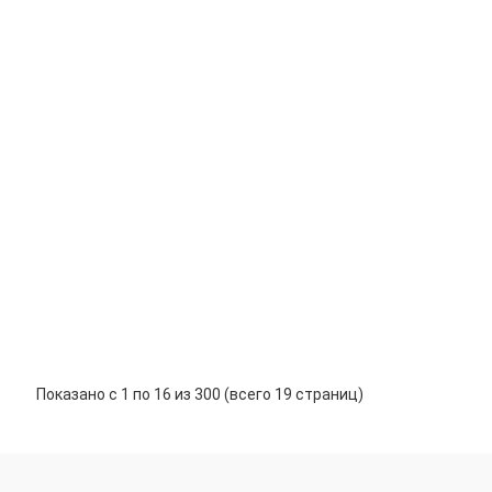
и
 р./м2
В корзину
-
+
енкой)
и
 р./м2
В корзину
-
+
ой)
и
 р./м2
В корзину
-
+
Показано с 1 по 16 из 300 (всего 19 страниц)