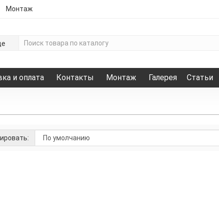
Монтаж
де
ка и оплата
Контакты
Монтаж
Галерея
Статьи
ировать:
Гибкий кирпич на сетке Аквамарин (с защитной плен
Есть в наличи
1 200.00