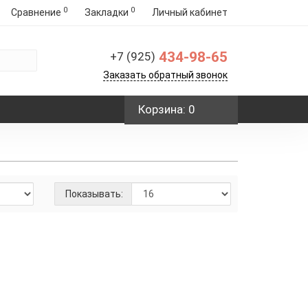
0
0
Сравнение
Закладки
Личный кабинет
434-98-65
+7 (925)
Заказать обратный звонок
Корзина
: 0
Показывать:
кой)
и
 р./м2
В корзину
-
+