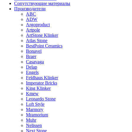
Сопутствующие материалы
Производители
ABC
ADW
Argoproduct
Artpole
ArtStone Klinker
Atlas Stone
BestPoint Ceramics
Bonavel
Braer
Casavaga
Delap
Engels
Feldhaus Klinker
Imperator Bricks
King Klinker
Kmew
Leonardo Stone
Loft Style
Marmory
Mramorium
Muhr
Nelissen
Next Stone