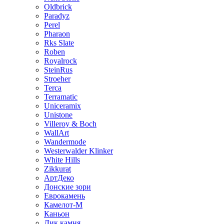
Oldbrick
Paradyz
Perel
Pharaon
Rks Slate
Roben
Royalrock
SteinRus
Stroeher
Terca
Terramatic
Uniceramix
Unistone
Villeroy & Boch
WallArt
Wandermode
Westerwalder Klinker
White Hills
Zikkurat
АртДеко
Донские зори
Еврокамень
Камелот-М
Каньон
Лик камня