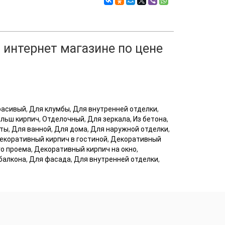
 интернет магазине по цене
расивый
,
Для клумбы
,
Для внутренней отделки
,
льш кирпич
,
Отделочный
,
Для зеркала
,
Из бетона
,
аты
,
Для ванной
,
Для дома
,
Для наружной отделки
,
екоративный кирпич в гостиной
,
Декоративный
го проема
,
Декоративный кирпич на окно
,
балкона
,
Для фасада
,
Для внутренней отделки
,