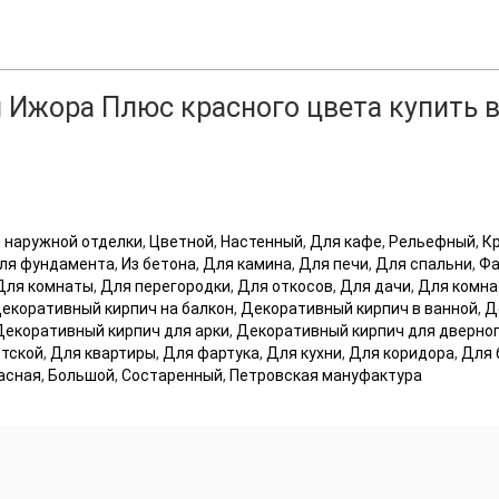
 Ижора Плюс красного цвета купить в
 наружной отделки
,
Цветной
,
Настенный
,
Для кафе
,
Рельефный
,
К
ля фундамента
,
Из бетона
,
Для камина
,
Для печи
,
Для спальни
,
Фа
Для комнаты
,
Для перегородки
,
Для откосов
,
Для дачи
,
Для комн
екоративный кирпич на балкон
,
Декоративный кирпич в ванной
,
Д
Декоративный кирпич для арки
,
Декоративный кирпич для дверно
тской
,
Для квартиры
,
Для фартука
,
Для кухни
,
Для коридора
,
Для 
асная
,
Большой
,
Состаренный
,
Петровская мануфактура