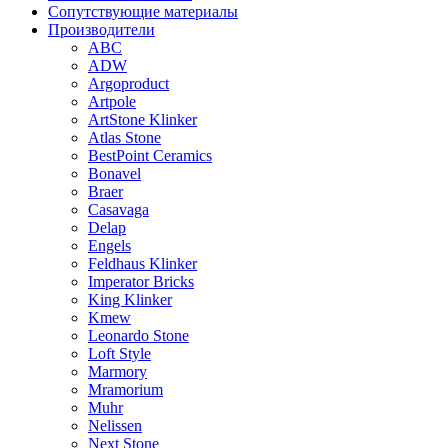
Сопутствующие материалы
Производители
ABC
ADW
Argoproduct
Artpole
ArtStone Klinker
Atlas Stone
BestPoint Ceramics
Bonavel
Braer
Casavaga
Delap
Engels
Feldhaus Klinker
Imperator Bricks
King Klinker
Kmew
Leonardo Stone
Loft Style
Marmory
Mramorium
Muhr
Nelissen
Next Stone