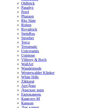
Oldbrick
Paradyz
Perel
Pharaon
Rks Slate
Roben
Royalrock
SteinRus
Stroeher
Terca
Terramatic
Uniceramix
Unistone
Villeroy & Boch
WallArt
Wandermode
Westerwalder Klinker
White Hills
Zikkurat
АртДеко
Донские зори
Еврокамень
Камелот-М
Каньон
Лик камня