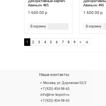
Декоративный кирпич
Декоративны
Авиньон 485
Авиньон 490
1 600.00 р.
1 600.00 р.
В корзину
В корзину
1
2
3
4
5
6
7
8
9
>
>|
Наши контакты:
г. Москва, ул. Дорожная 52/2
+7 (925) 434-98-65
info@mir-kirpich.ru
+7 (925) 434-98-65