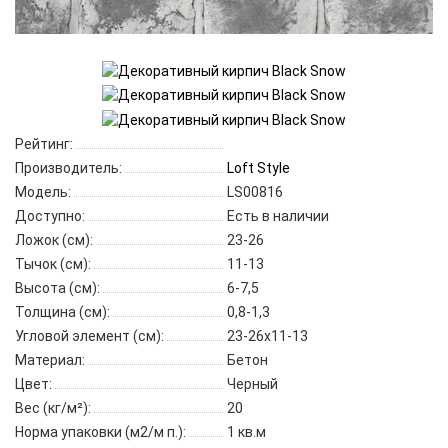
Рейтинг:
Производитель:
Loft Style
Модель:
LS00816
Доступно:
Есть в наличии
Ложок (см):
23-26
Тычок (см):
11-13
Высота (см):
6-7,5
Толщина (см):
0,8-1,3
Угловой элемент (см):
23-26х11-13
Материал:
Бетон
Цвет:
Черный
Вес (кг/м²):
20
Норма упаковки (м2/м п.):
1 кв.м