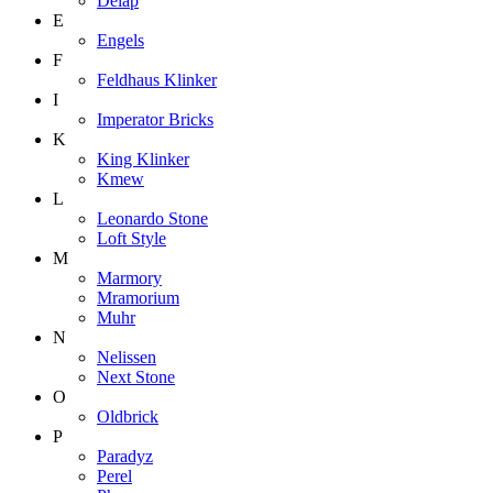
Delap
E
Engels
F
Feldhaus Klinker
I
Imperator Bricks
K
King Klinker
Kmew
L
Leonardo Stone
Loft Style
M
Marmory
Mramorium
Muhr
N
Nelissen
Next Stone
O
Oldbrick
P
Paradyz
Perel