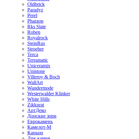
Oldbrick
Paradyz
Perel
Pharaon
Rks Slate
Roben
Royalrock
SteinRus
Stroeher
Terca
Terramatic
Uniceramix
Unistone
Villeroy & Boch
WallArt
Wandermode
Westerwalder Klinker
White Hills
Zikkurat
АртДеко
Донские зори
Еврокамень
Камелот-М
Каньон
Лик камня