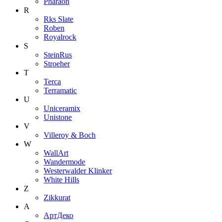
Pharaon
R
Rks Slate
Roben
Royalrock
S
SteinRus
Stroeher
T
Terca
Terramatic
U
Uniceramix
Unistone
V
Villeroy & Boch
W
WallArt
Wandermode
Westerwalder Klinker
White Hills
Z
Zikkurat
А
АртДеко