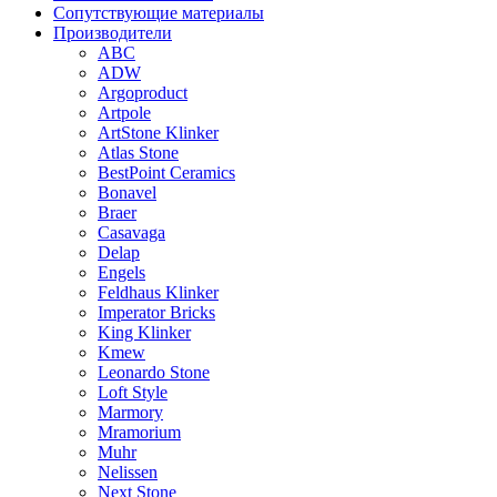
Сопутствующие материалы
Производители
ABC
ADW
Argoproduct
Artpole
ArtStone Klinker
Atlas Stone
BestPoint Ceramics
Bonavel
Braer
Casavaga
Delap
Engels
Feldhaus Klinker
Imperator Bricks
King Klinker
Kmew
Leonardo Stone
Loft Style
Marmory
Mramorium
Muhr
Nelissen
Next Stone