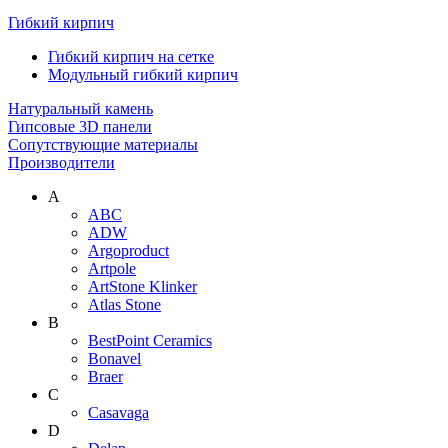
Гибкий кирпич
Гибкий кирпич на сетке
Модульный гибкий кирпич
Натуральный камень
Гипсовые 3D панели
Сопутствующие материалы
Производители
A
ABC
ADW
Argoproduct
Artpole
ArtStone Klinker
Atlas Stone
B
BestPoint Ceramics
Bonavel
Braer
C
Casavaga
D