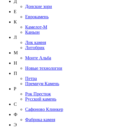
Д
Донские зори
Е
Еврокамень
К
Камелот-М
Каньон
Л
Лик камня
Литобрик
М
Монте Альба
Н
Новые технологии
П
Петра
Премиум Камень
Р
Рок Престиж
Русский камень
С
Сафоново Клинкер
Ф
Фабрика камня
Э