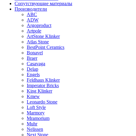
Сопутствующие материалы
Производители
ABC
ADW
Argoproduct
Artpole
ArtStone Klinker
Atlas Stone
BestPoint Ceramics
Bonavel
Braer
Casavaga
Delap
Engels
Feldhaus Klinker
Imperator Bricks
King Klinker
Kmew
Leonardo Stone
Loft Style
Marmory
Mramorium
Muhr
Nelissen
Next Stone