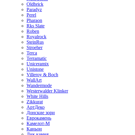
Oldbrick
Paradyz
Perel
Pharaon
Rks Slate
Roben
Royalrock
SteinRus
Stroeher
Terca
Terramatic
Uniceramix
Unistone
Villeroy & Boch
WallArt
Wandermode
Westerwalder Klinker
White Hills
Zikkurat
АртДеко
Донские зори
Еврокамень
Камелот-М
Каньон
Лик камня