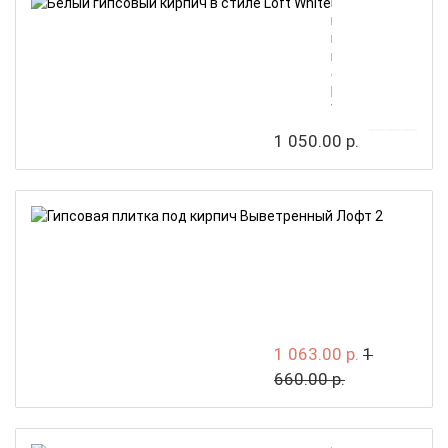
Белый
гипсовый
кирпич
в
стиле
Loft
White
1 050.00 р.
Гипсовая
плитка
под
кирпич
Выветре
Лофт
2
1 063.00 р.
1
660.00 р.