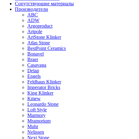
Сопутствующие материалы
Производители
ABC
ADW
Argoproduct
Artpole
ArtStone Klinker
Atlas Stone
BestPoint Ceramics
Bonavel
Braer
Casavaga
Delap
Engels
Feldhaus Klinker
Imperator Bricks
King Klinker
Kmew
Leonardo Stone
Loft Style
Marmory
Mramorium
Muhr
Nelissen
Next Stone