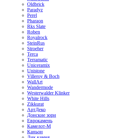
Oldbrick
Paradyz
Perel
Pharaon
Rks Slate
Roben
Royalrock
SteinRus
Stroeher
Terca
Terramatic
Uniceramix
Unistone
Villeroy & Boch
WallArt
Wandermode
Westerwalder Klinker
White Hills
Zikkurat
АртДеко
Донские зори
Еврокамень
Камелот-М
Каньон
Лик камня