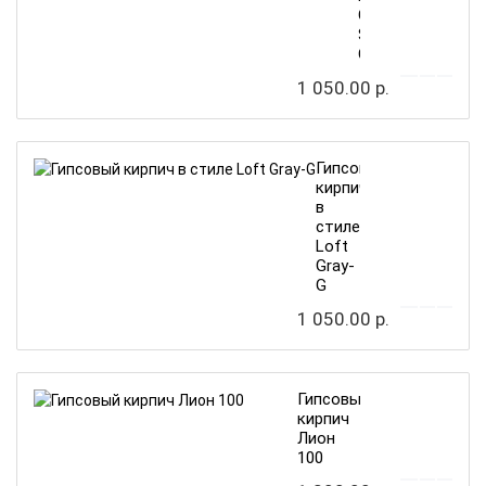
Gray
Scool-
G
1 050.00 р.
Гипсовый
кирпич
в
стиле
Loft
Gray-
G
1 050.00 р.
Гипсовый
кирпич
Лион
100