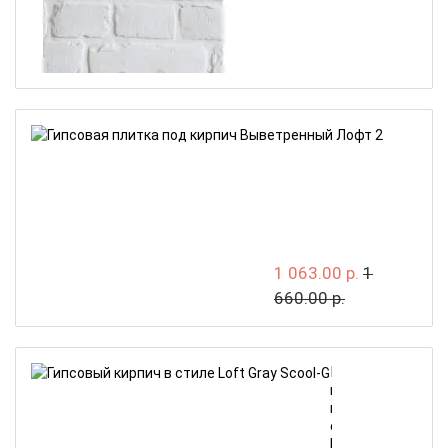
Гипсовая
плитка
под
кирпич
Выветре
Лофт
2
1 063.00 р.
1
660.00 р.
Гипсовый
кирпич
в
стиле
Loft