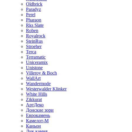
Oldbrick
Paradyz
Perel
Pharaon
Rks Slate
Roben
Royalrock
SteinRus
Stroeher
Terca
Terramatic
Uniceramix
Unistone
Villeroy & Boch
WallArt
Wandermode
Westerwalder Klinker
White Hills
Zikkurat
АртДеко
Донские зори
Еврокамень
Камелот-М
Каньон
Лик камня