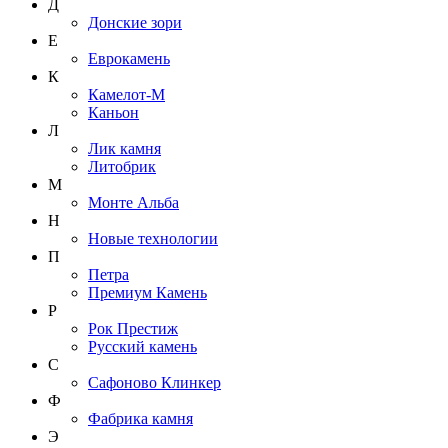
Д
Донские зори
Е
Еврокамень
К
Камелот-М
Каньон
Л
Лик камня
Литобрик
М
Монте Альба
Н
Новые технологии
П
Петра
Премиум Камень
Р
Рок Престиж
Русский камень
С
Сафоново Клинкер
Ф
Фабрика камня
Э