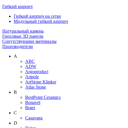
Гибкий кирпич
Гибкий кирпич на сетке
Модульный гибкий кирпич
Натуральный камень
Гипсовые 3D панели
Сопутствующие материалы
Производители
A
ABC
ADW
Argoproduct
Artpole
ArtStone Klinker
Atlas Stone
B
BestPoint Ceramics
Bonavel
Braer
C
Casavaga
D