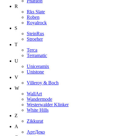
Pharaon
R
Rks Slate
Roben
Royalrock
S
SteinRus
Stroeher
T
Terca
Terramatic
U
Uniceramix
Unistone
V
Villeroy & Boch
W
WallArt
Wandermode
Westerwalder Klinker
White Hills
Z
Zikkurat
А
АртДеко