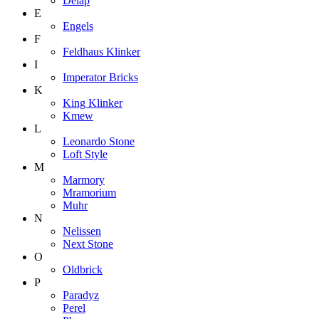
Delap
E
Engels
F
Feldhaus Klinker
I
Imperator Bricks
K
King Klinker
Kmew
L
Leonardo Stone
Loft Style
M
Marmory
Mramorium
Muhr
N
Nelissen
Next Stone
O
Oldbrick
P
Paradyz
Perel