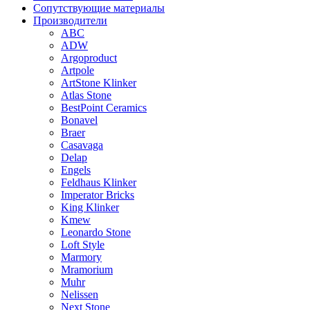
Сопутствующие материалы
Производители
ABC
ADW
Argoproduct
Artpole
ArtStone Klinker
Atlas Stone
BestPoint Ceramics
Bonavel
Braer
Casavaga
Delap
Engels
Feldhaus Klinker
Imperator Bricks
King Klinker
Kmew
Leonardo Stone
Loft Style
Marmory
Mramorium
Muhr
Nelissen
Next Stone